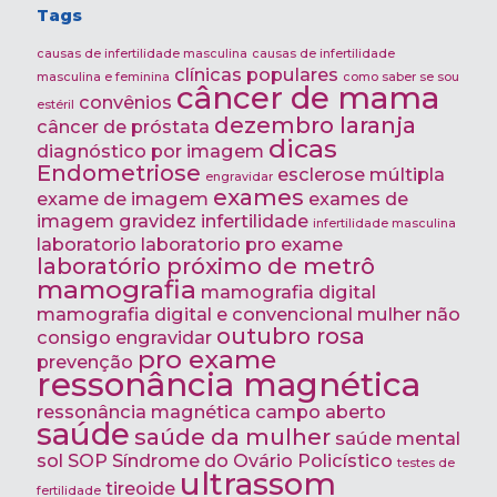
Tags
causas de infertilidade masculina
causas de infertilidade
clínicas populares
masculina e feminina
como saber se sou
câncer de mama
convênios
estéril
dezembro laranja
câncer de próstata
dicas
diagnóstico por imagem
Endometriose
esclerose múltipla
engravidar
exames
exame de imagem
exames de
imagem
gravidez
infertilidade
infertilidade masculina
laboratorio
laboratorio pro exame
laboratório próximo de metrô
mamografia
mamografia digital
mamografia digital e convencional
mulher
não
outubro rosa
consigo engravidar
pro exame
prevenção
ressonância magnética
ressonância magnética campo aberto
saúde
saúde da mulher
saúde mental
sol
SOP
Síndrome do Ovário Policístico
testes de
ultrassom
tireoide
fertilidade