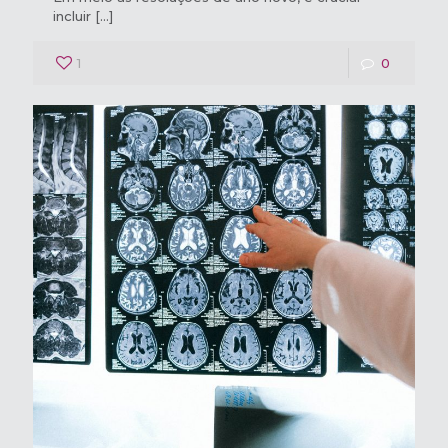
incluir
[…]
1
0