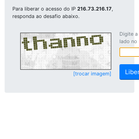
Para liberar o acesso
do IP
216.73.216.17
,
responda ao desafio abaixo.
Digite 
lado no
[trocar imagem]